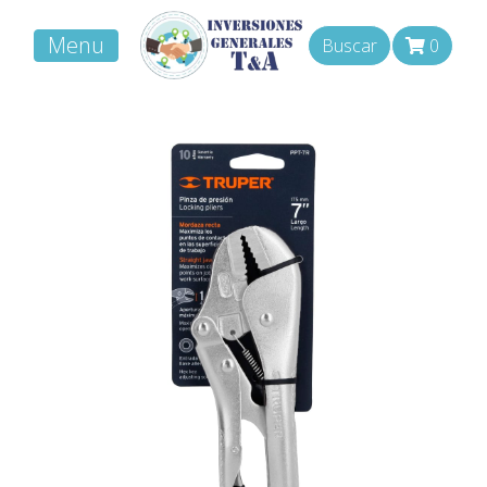
Menu
Buscar
0