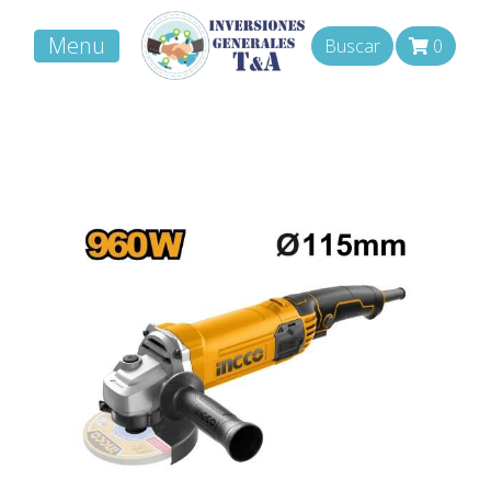
Menu
Buscar
0