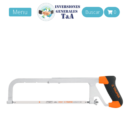
Menu
Buscar
0