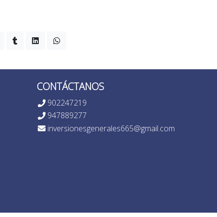
CONTÁCTANOS
902247219
947889277
inversionesgenerales665@gmail.com