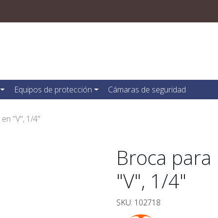
Equipos de protección
Cámaras de seguridad
en "V", 1/4"
Broca para 
"V", 1/4"
SKU: 102718