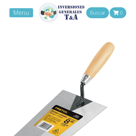
Menu
Buscar
0