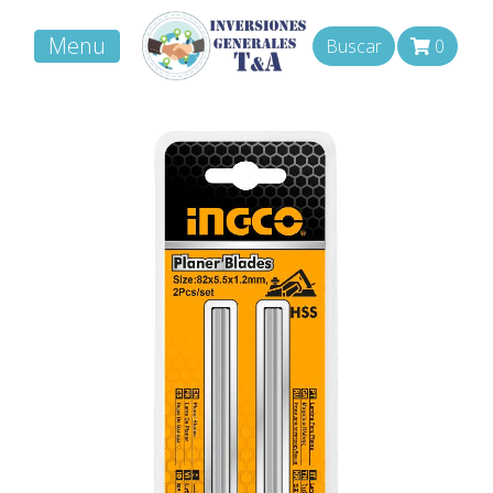
Menu
Buscar
0