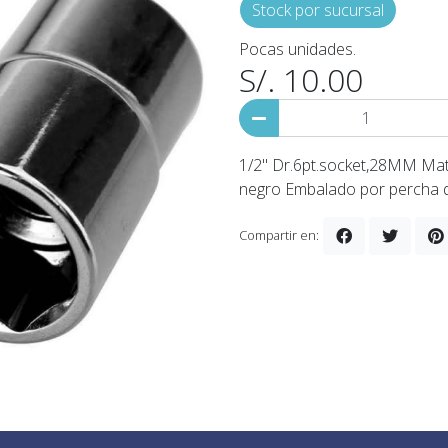
Stock por sucursal
Pocas unidades.
S/. 10.00
1/2" Dr.6pt.socket,28MM Mate
negro Embalado por percha d
Compartir en: