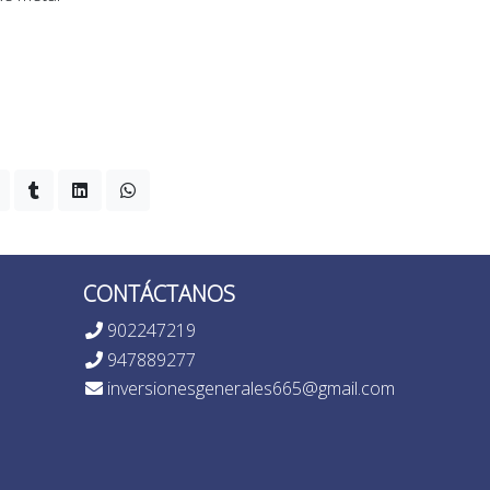
CONTÁCTANOS
902247219
947889277
inversionesgenerales665@gmail.com