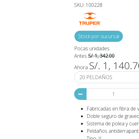
SKU: 100228
Stock por sucursal
Pocas unidades.
Antes
S/. 1, 342.00
S/. 1, 140.
Ahora
Fabricadas en fibra de v
Doble seguro de graved
Sistema de polea y cue
Peldaños antiderrapant
Tipo: II