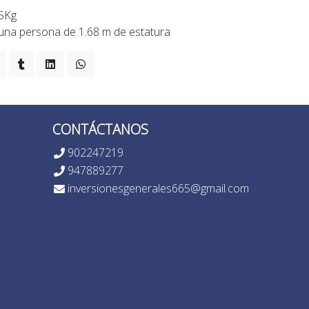
75Kg
una persona de 1.68 m de estatura
CONTÁCTANOS
902247219
947889277
inversionesgenerales665@gmail.com