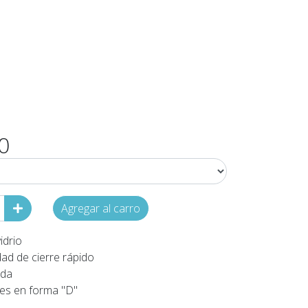
70
Agregar al carro
idrio
ad de cierre rápido
rda
es en forma "D"