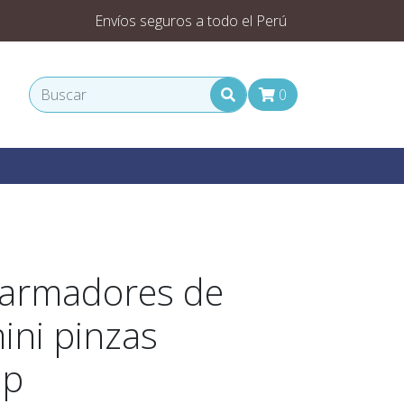
Envíos seguros a todo el Perú
0
sarmadores de
mini pinzas
ip