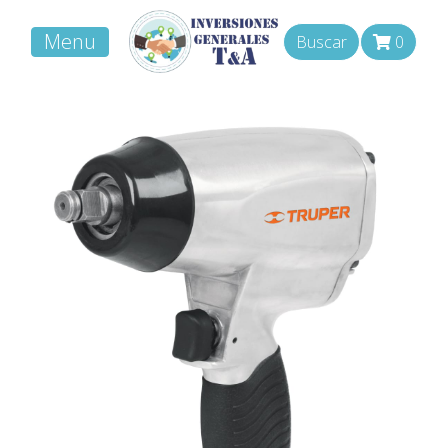
Menu
Buscar
0