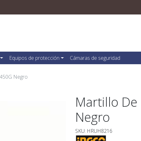
Equipos de protección
Cámaras de seguridad
/450G Negro
Martillo D
Negro
SKU: HRUH8216