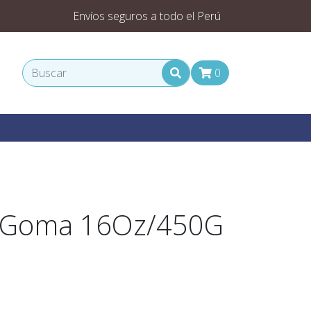
Envíos seguros a todo el Perú
0
e Goma 16Oz/450G