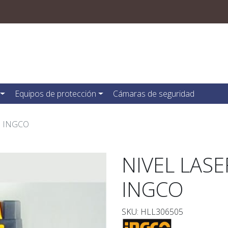
Equipos de protección
Cámaras de seguridad
S INGCO
NIVEL LAS
INGCO
SKU: HLL306505