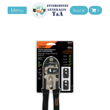
Menu
Buscar
0