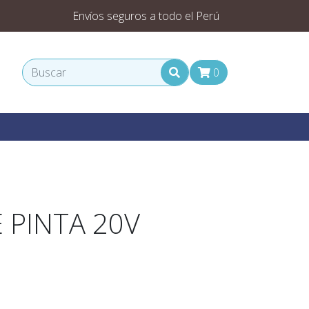
Envíos seguros a todo el Perú
0
 PINTA 20V