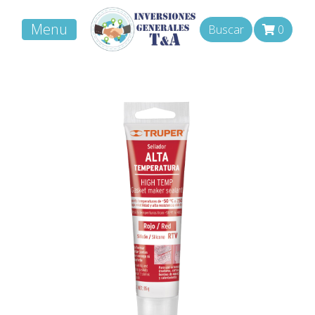
Menu
Buscar
0