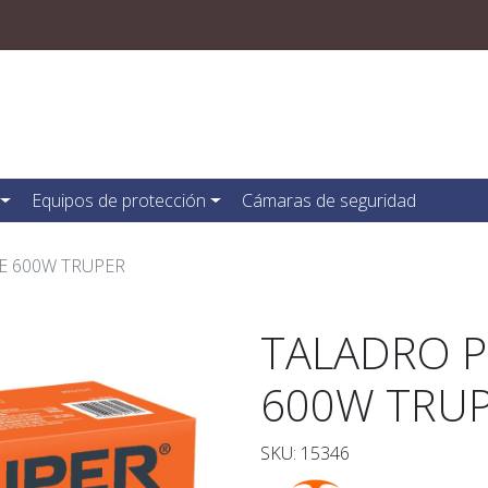
Equipos de protección
Cámaras de seguridad
E 600W TRUPER
TALADRO 
600W TRU
SKU: 15346