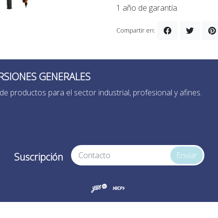
1 año de garantía.
Compartir en:
RSIONES GENERALES
de productos para el sector industrial, profesional y afines.
Enviar
Suscripción
ersiones Generales © 2026
¿Te gusta mi tienda? Yo vendo con
B