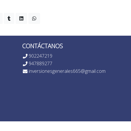
CONTÁCTANOS
902247219
947889277
inversionesgenerales665@gmail.com
sale